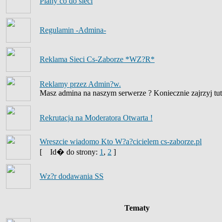
Plany co do sieci
Regulamin -Admina-
Reklama Sieci Cs-Zaborze *WZ?R*
Reklamy przez Admin?w.
Masz admina na naszym serwerze ? Koniecznie zajrzyj tut
Rekrutacja na Moderatora Otwarta !
Wreszcie wiadomo Kto W?a?cicielem cs-zaborze.pl
[
Id� do strony:
1
,
2
]
Wz?r dodawania SS
Tematy