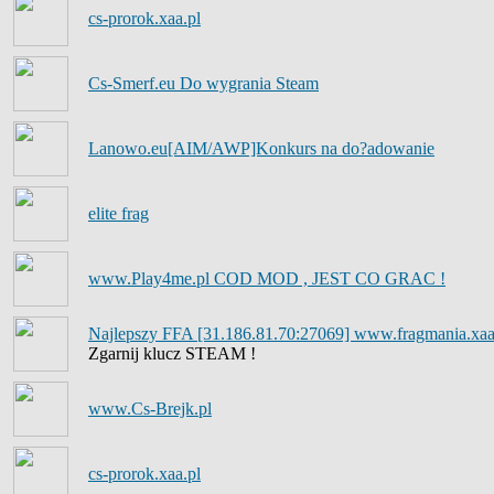
cs-prorok.xaa.pl
Cs-Smerf.eu Do wygrania Steam
Lanowo.eu[AIM/AWP]Konkurs na do?adowanie
elite frag
www.Play4me.pl COD MOD , JEST CO GRAC !
Najlepszy FFA [31.186.81.70:27069] www.fragmania.xaa
Zgarnij klucz STEAM !
www.Cs-Brejk.pl
cs-prorok.xaa.pl