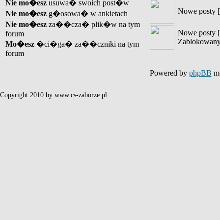
Nie mo�esz
usuwa� swoich post�w
Nowe posty [
Nie mo�esz
g�osowa� w ankietach
Nie mo�esz
za��cza� plik�w na tym
Nowe posty [
forum
Zablokowany
Mo�esz
�ci�ga� za��czniki na tym
forum
Powered by
phpBB
mo
Copyright 2010 by www.cs-zaborze.pl