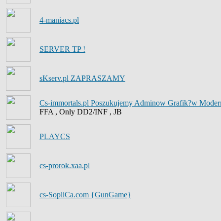
4-maniacs.pl
SERVER TP !
sKserv.pl ZAPRASZAMY
Cs-immortals.pl Poszukujemy Adminow Grafik?w Moder
FFA , Only DD2/INF , JB
PLAYCS
cs-prorok.xaa.pl
cs-SopliCa.com {GunGame}