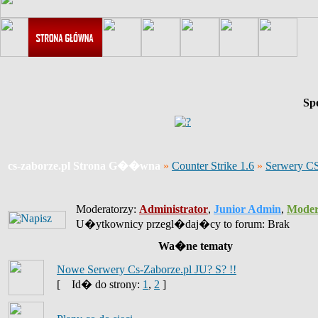
Sp
cs-zaborze.pl Strona G��wna
»
Counter Strike 1.6
»
Serwery CS
Moderatorzy:
Administrator
,
Junior Admin
,
Moder
U�ytkownicy przegl�daj�cy to forum: Brak
Wa�ne tematy
Nowe Serwery Cs-Zaborze.pl JU? S? !!
[
Id� do strony:
1
,
2
]