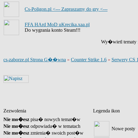
Cs-Poligon.pl <--- Zapraszamy do gry <---
FFA HArd MoD uKrecika.xaa.pl
Do wygrania konto Steam!!!
Wy�wietl tematy z
cs-zaborze.pl Strona G��wna
»
Counter Strike 1.6
»
Serwery CS 1
Zezwolenia
Legenda ikon
Nie mo�esz
pisa� nowych temat�w
Nie mo�esz
odpowiada� w tematach
Nowe posty
Nie mo�esz
zmienia� swoich post�w