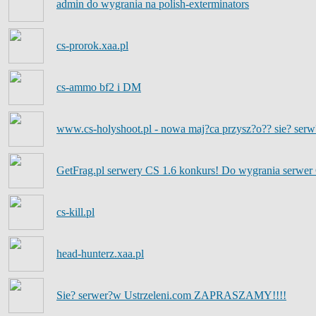
admin do wygrania na polish-exterminators
cs-prorok.xaa.pl
cs-ammo bf2 i DM
www.cs-holyshoot.pl - nowa maj?ca przysz?o?? sie? ser
GetFrag.pl serwery CS 1.6 konkurs! Do wygrania serw
cs-kill.pl
head-hunterz.xaa.pl
Sie? serwer?w Ustrzeleni.com ZAPRASZAMY!!!!