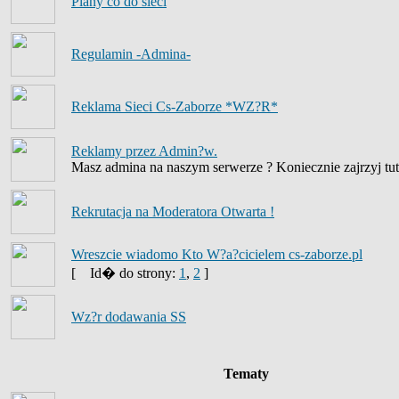
Plany co do sieci
Regulamin -Admina-
Reklama Sieci Cs-Zaborze *WZ?R*
Reklamy przez Admin?w.
Masz admina na naszym serwerze ? Koniecznie zajrzyj tut
Rekrutacja na Moderatora Otwarta !
Wreszcie wiadomo Kto W?a?cicielem cs-zaborze.pl
[
Id� do strony:
1
,
2
]
Wz?r dodawania SS
Tematy