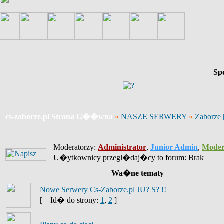
Sp
cs-zaborze.pl Strona G��wna
»
NASZE SERWERY
»
Zaborze
Moderatorzy:
Administrator
,
Junior Admin
,
Moder
U�ytkownicy przegl�daj�cy to forum: Brak
Wa�ne tematy
Nowe Serwery Cs-Zaborze.pl JU? S? !!
[
Id� do strony:
1
,
2
]