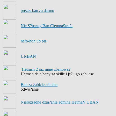
prezes ban za darmo
Nie S?uszny Ban CiemnaStrefa
nero-hoh ub pls
UNBAN
Hetman 2 raz mnie zbanowa?
Hetman daje bany za skille i je?li go zabijesz
Ban za zabicie admina
odwo?anie
Nierozsadne dzia?anie admina HetmaN UBAN