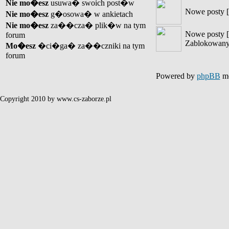
Nie mo�esz
usuwa� swoich post�w
Nowe posty [
Nie mo�esz
g�osowa� w ankietach
Nie mo�esz
za��cza� plik�w na tym
Nowe posty [
forum
Zablokowany
Mo�esz
�ci�ga� za��czniki na tym
forum
Powered by
phpBB
mo
Copyright 2010 by www.cs-zaborze.pl