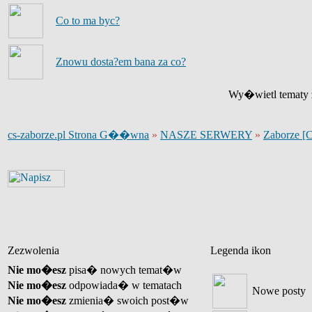
Co to ma byc?
Znowu dosta?em bana za co?
Wy�wietl tematy z
cs-zaborze.pl Strona G��wna
»
NASZE SERWERY
»
Zaborze [
Zezwolenia
Legenda ikon
Nie mo�esz
pisa� nowych temat�w
Nie mo�esz
odpowiada� w tematach
Nowe posty
Nie mo�esz
zmienia� swoich post�w