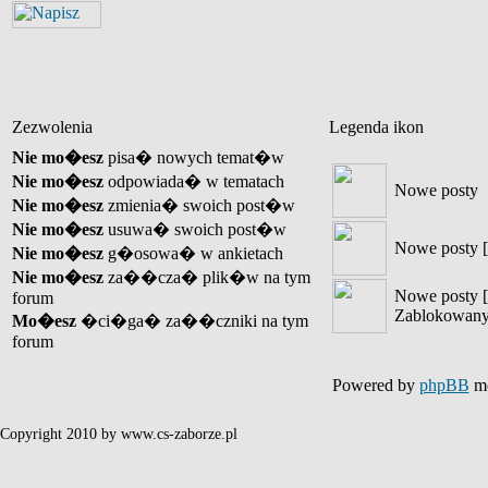
Zezwolenia
Legenda ikon
Nie mo�esz
pisa� nowych temat�w
Nie mo�esz
odpowiada� w tematach
Nowe posty
Nie mo�esz
zmienia� swoich post�w
Nie mo�esz
usuwa� swoich post�w
Nowe posty [
Nie mo�esz
g�osowa� w ankietach
Nie mo�esz
za��cza� plik�w na tym
Nowe posty [
forum
Zablokowany
Mo�esz
�ci�ga� za��czniki na tym
forum
Powered by
phpBB
mo
Copyright 2010 by www.cs-zaborze.pl