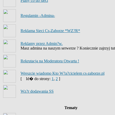
Plany co do sieci
Regulamin -Admina-
Reklama Sieci Cs-Zaborze *WZ?R*
Reklamy przez Admin?w.
Masz admina na naszym serwerze ? Koniecznie zajrzyj tut
Rekrutacja na Moderatora Otwarta !
Wreszcie wiadomo Kto W?a?cicielem cs-zaborze.pl
[
Id� do strony:
1
,
2
]
Wz?r dodawania SS
Tematy