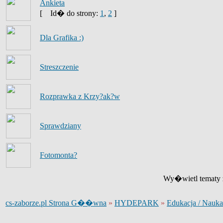
Ankieta
[
Id� do strony:
1
,
2
]
Dla Grafika :)
Streszczenie
Rozprawka z Krzy?ak?w
Sprawdziany
Fotomonta?
Wy�wietl tematy z
cs-zaborze.pl Strona G��wna
»
HYDEPARK
»
Edukacja / Nauka