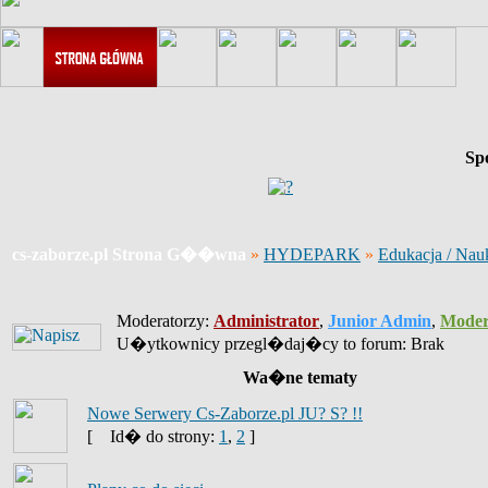
Sp
cs-zaborze.pl Strona G��wna
»
HYDEPARK
»
Edukacja / Nau
Moderatorzy:
Administrator
,
Junior Admin
,
Moder
U�ytkownicy przegl�daj�cy to forum: Brak
Wa�ne tematy
Nowe Serwery Cs-Zaborze.pl JU? S? !!
[
Id� do strony:
1
,
2
]