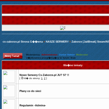
cs-zaborze.pl Strona G��wna
»
NASZE SERWERY
»
Zaborze [JailBreak] Steam/N
Moderatorzy:
Administrator
,
Junior Admin
,
Moderator
U�ytkownicy przegl�daj�cy to forum: Brak
Wa�ne tematy
Nowe Serwery Cs-Zaborze.pl JU? S? !!
[
Id� do strony:
1
,
2
]
Plany co do sieci
Regulamin -Admina-