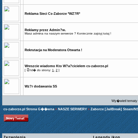
Reklama Sieci Cs-Zaborze *WZ?R*
Reklamy przez Admin?w.
Masz admina na naszym serwerze ? Koniecznie zajrzyj tutaj !
Rekrutacja na Moderatora Otwarta !
Wreszcie wiadomo Kto W?a?cicielem cs-zaborze.pl
[
Id� do strony:
1
,
2
]
Wz?r dodawania SS
Wy�wietl tematy 
cs-zaborze.pl Strona G��wna
»
NASZE SERWERY
»
Zaborze [JailBreak] Steam/N
Zezwolenia
Legenda ikon