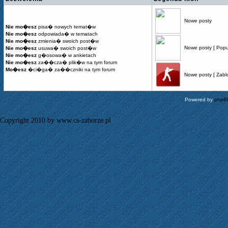
Nowe posty
Nie mo�esz
pisa� nowych temat�w
Nie mo�esz
odpowiada� w tematach
Nie mo�esz
zmienia� swoich post�w
Nowe posty [ Popu
Nie mo�esz
usuwa� swoich post�w
Nie mo�esz
g�osowa� w ankietach
Nie mo�esz
za��cza� plik�w na tym forum
Mo�esz
�ci�ga� za��czniki na tym forum
Nowe posty [ Zabl
Powered by
phpB
Copyright 2010 by www.cs-zaborze.pl