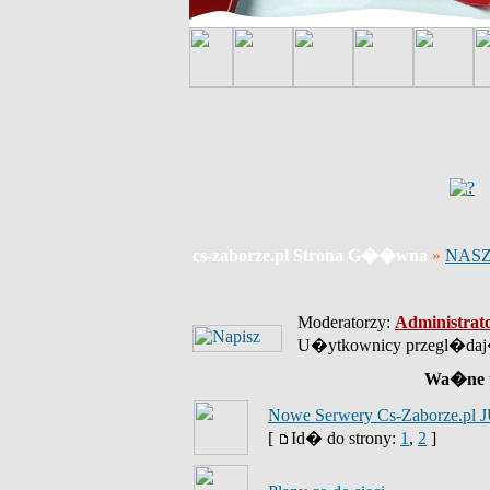
cs-zaborze.pl Strona G��wna
»
NASZ
Moderatorzy:
Administrat
U�ytkownicy przegl�daj�
Wa�ne 
Nowe Serwery Cs-Zaborze.pl J
[
Id� do strony:
1
,
2
]