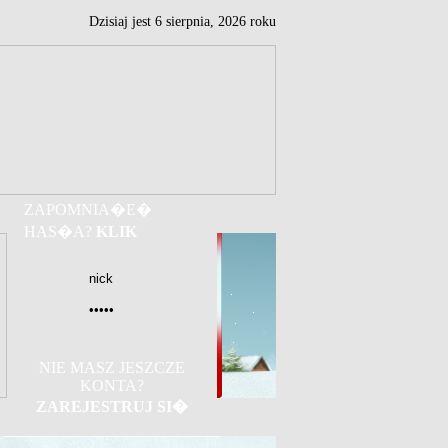
Dzisiaj jest
6
sierpnia,
2026 roku
ZAPOMNIA�E�
HAS�A?
KLIK
NIE MASZ JESZCZE
KONTA?
ZAREJESTRUJ SI�