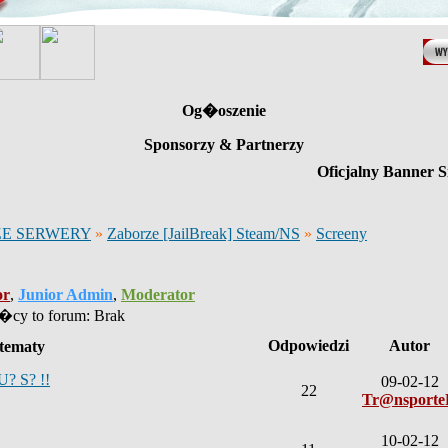
Og�oszenie
Sponsorzy & Partnerzy
Oficjalny Banner S
E SERWERY
»
Zaborze [JailBreak] Steam/NS
»
Screeny
or
,
Junior Admin
,
Moderator
cy to forum: Brak
Odpowiedzi
Autor
tematy
U? S? !!
09-02-12
22
Tr@nsport
10-02-12