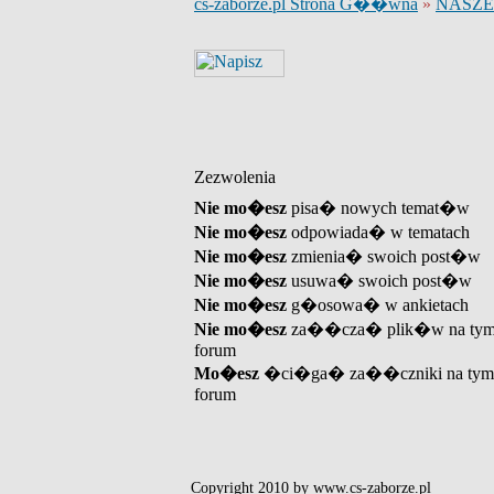
cs-zaborze.pl Strona G��wna
»
NASZE
Zezwolenia
Nie mo�esz
pisa� nowych temat�w
Nie mo�esz
odpowiada� w tematach
Nie mo�esz
zmienia� swoich post�w
Nie mo�esz
usuwa� swoich post�w
Nie mo�esz
g�osowa� w ankietach
Nie mo�esz
za��cza� plik�w na ty
forum
Mo�esz
�ci�ga� za��czniki na tym
forum
Copyright 2010 by www.cs-zaborze.pl