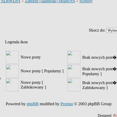
 SERWERY
»
Zaborze [JailBreak] Steam/NS
»
Screeny
Skocz do:
Legenda ikon
Nowe posty
Brak nowych post
Brak nowych post�
Nowe posty [ Popularny ]
Popularny ]
m
Nowe posty [
Brak nowych post�
Zablokowany ]
Zablokowany ]
Powered by
phpBB
modified by
Przemo
© 2003 phpBB Group
Designed:
Pr