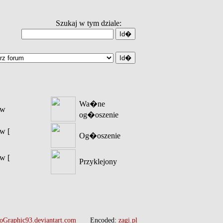
Szukaj w tym dziale:
Wa�ne
�w
og�oszenie
w [
Og�oszenie
w [
Przyklejony
oGraphic93.deviantart.com
Encoded:
zagi.pl