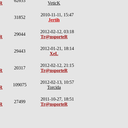
62653
eR
VeticK
2010-11-11, 15:47
31852
Jertih
2012-02-12, 03:18
29044
eR
Tr@nsporteR
2012-01-21, 18:14
29443
XeL
2012-02-12, 21:15
20317
eR
Tr@nsporteR
2012-02-13, 10:57
109075
eR
Torcida
2011-10-27, 18:51
27499
eR
Tr@nsporteR