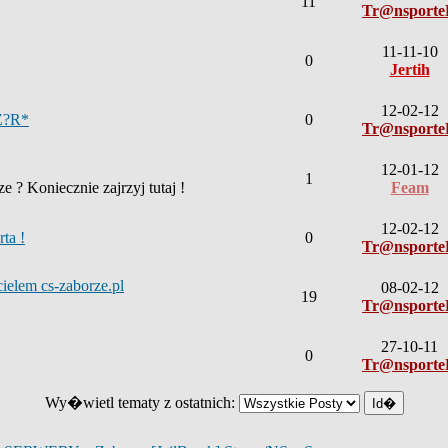
11
Tr@nsport
11-11-10
0
Jertih
12-02-12
Z?R*
0
Tr@nsport
12-01-12
1
 ? Koniecznie zajrzyj tutaj !
Feam
12-02-12
ta !
0
Tr@nsport
elem cs-zaborze.pl
08-02-12
19
Tr@nsport
27-10-11
0
Tr@nsport
Wy�wietl tematy z ostatnich: