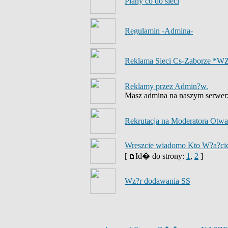
Plany co do sieci
Regulamin -Admina-
Reklama Sieci Cs-Zaborze *W
Reklamy przez Admin?w.
Masz admina na naszym serwerze
Rekrutacja na Moderatora Otwar
Wreszcie wiadomo Kto W?a?cici
[
Id� do strony:
1
,
2
]
Wz?r dodawania SS