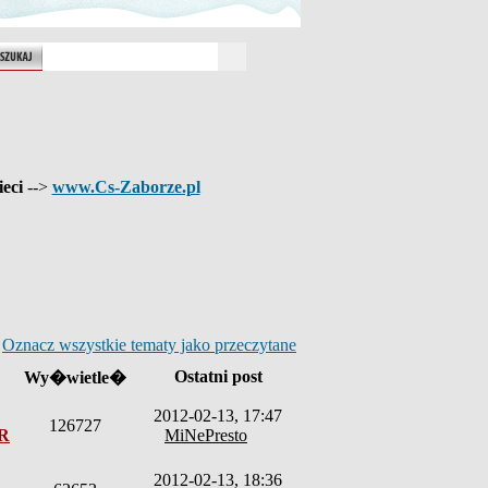
ieci
-->
www.Cs-Zaborze.pl
Oznacz wszystkie tematy jako przeczytane
Ostatni post
Wy�wietle�
2012-02-13, 17:47
126727
eR
MiNePresto
2012-02-13, 18:36