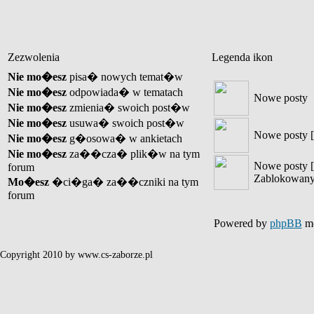
Zezwolenia
Legenda ikon
Nie mo�esz
pisa� nowych temat�w
Nie mo�esz
odpowiada� w tematach
Nowe posty
Nie mo�esz
zmienia� swoich post�w
Nie mo�esz
usuwa� swoich post�w
Nowe posty [
Nie mo�esz
g�osowa� w ankietach
Nie mo�esz
za��cza� plik�w na tym
Nowe posty [
forum
Zablokowany
Mo�esz
�ci�ga� za��czniki na tym
forum
Powered by
phpBB
mo
Copyright 2010 by www.cs-zaborze.pl