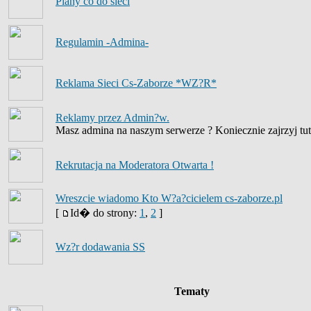
Plany co do sieci
Regulamin -Admina-
Reklama Sieci Cs-Zaborze *WZ?R*
Reklamy przez Admin?w.
Masz admina na naszym serwerze ? Koniecznie zajrzyj tut
Rekrutacja na Moderatora Otwarta !
Wreszcie wiadomo Kto W?a?cicielem cs-zaborze.pl
[
Id� do strony:
1
,
2
]
Wz?r dodawania SS
Tematy