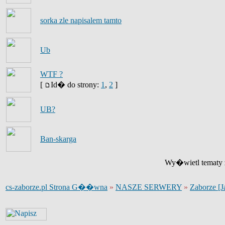
sorka zle napisalem tamto
Ub
WTF ?
[
Id� do strony:
1
,
2
]
UB?
Ban-skarga
Wy�wietl tematy z
cs-zaborze.pl Strona G��wna
»
NASZE SERWERY
»
Zaborze [J