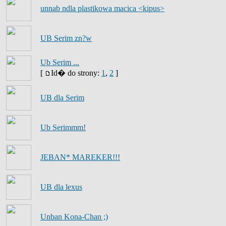
unnab ndla plastikowa macica <kipus>
UB Serim zn?w
Ub Serim ...
[
Id� do strony:
1
,
2
]
UB dla Serim
Ub Serimmm!
JEBAN* MAREKER!!!
UB dla lexus
Unban Kona-Chan ;)