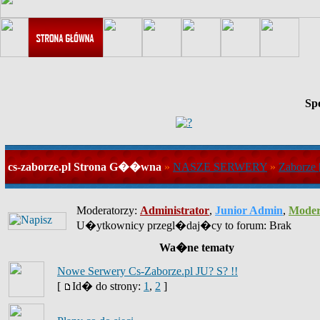
Sp
cs-zaborze.pl Strona G��wna
»
NASZE SERWERY
»
Zaborze 
Moderatorzy:
Administrator
,
Junior Admin
,
Moder
U�ytkownicy przegl�daj�cy to forum: Brak
Wa�ne tematy
Nowe Serwery Cs-Zaborze.pl JU? S? !!
[
Id� do strony:
1
,
2
]