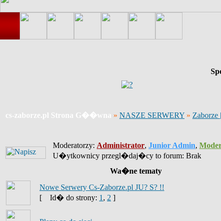
Sp
cs-zaborze.pl Strona G��wna
»
NASZE SERWERY
»
Zaborze 
Moderatorzy:
Administrator
,
Junior Admin
,
Moder
U�ytkownicy przegl�daj�cy to forum: Brak
Wa�ne tematy
Nowe Serwery Cs-Zaborze.pl JU? S? !!
[
Id� do strony:
1
,
2
]