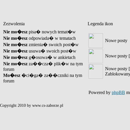
Zezwolenia
Legenda ikon
Nie mo�esz
pisa� nowych temat�w
Nie mo�esz
odpowiada� w tematach
Nowe posty
Nie mo�esz
zmienia� swoich post�w
Nie mo�esz
usuwa� swoich post�w
Nowe posty [
Nie mo�esz
g�osowa� w ankietach
Nie mo�esz
za��cza� plik�w na tym
Nowe posty [
forum
Zablokowany
Mo�esz
�ci�ga� za��czniki na tym
forum
Powered by
phpBB
mo
Copyright 2010 by www.cs-zaborze.pl