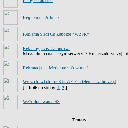
Plany co do sieci
Regulamin -Admina-
Reklama Sieci Cs-Zaborze *WZ?R*
Reklamy przez Admin?w.
Masz admina na naszym serwerze ? Koniecznie zajrzyj tut
Rekrutacja na Moderatora Otwarta !
Wreszcie wiadomo Kto W?a?cicielem cs-zaborze.pl
[
Id� do strony:
1
,
2
]
Wz?r dodawania SS
Tematy