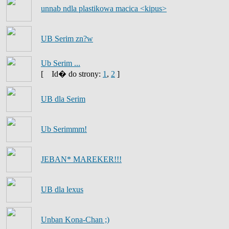
unnab ndla plastikowa macica <kipus>
UB Serim zn?w
Ub Serim ...
[
Id� do strony:
1
,
2
]
UB dla Serim
Ub Serimmm!
JEBAN* MAREKER!!!
UB dla lexus
Unban Kona-Chan ;)