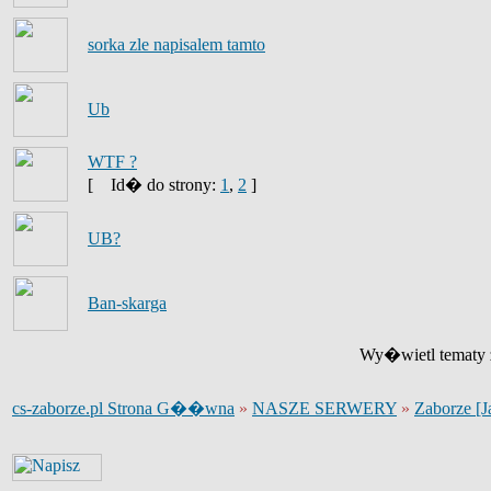
sorka zle napisalem tamto
Ub
WTF ?
[
Id� do strony:
1
,
2
]
UB?
Ban-skarga
Wy�wietl tematy z
cs-zaborze.pl Strona G��wna
»
NASZE SERWERY
»
Zaborze [J