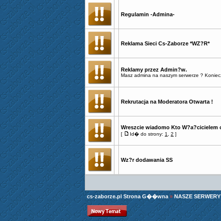
Regulamin -Admina-
Reklama Sieci Cs-Zaborze *WZ?R*
Reklamy przez Admin?w.
Masz admina na naszym serwerze ? Konieczni
Rekrutacja na Moderatora Otwarta !
Wreszcie wiadomo Kto W?a?cicielem c
[
Id� do strony:
1
,
2
]
Wz?r dodawania SS
cs-zaborze.pl Strona G��wna
»
NASZE SERWERY