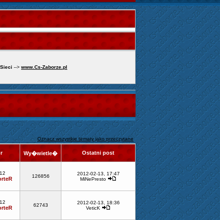
 Sieci
-->
www.Cs-Zaborze.pl
Oznacz wszystkie tematy jako przeczytane
or
Ostatni post
Wy�wietle�
-12
2012-02-13, 17:47
126856
rteR
MiNePresto
-12
2012-02-13, 18:36
62743
rteR
VeticK