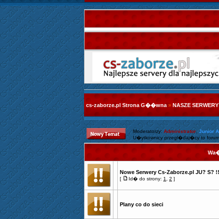
cs-zaborze.pl Strona G��wna
»
NASZE SERWERY
Moderatorzy:
Administrator
,
Junior 
U�ytkownicy przegl�daj�cy to forum
Wa�
Nowe Serwery Cs-Zaborze.pl JU? S? !
[
Id� do strony:
1
,
2
]
Plany co do sieci