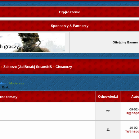
Og�oszenie
Sponsorzy & Partnerzy
Oficjalny Banner
»
Zaborze [JailBreak] Steam/NS
»
Cheaterzy
Admin
,
Moderator
: Brak
Odpowiedzi
Aut
ne tematy
!
09-02
22
Tr@nspo
10-02
11
Tr@nspo