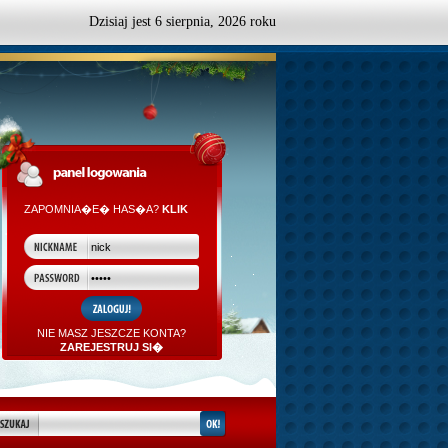
Dzisiaj jest
6
sierpnia,
2026 roku
ZAPOMNIA�E� HAS�A?
KLIK
NIE MASZ JESZCZE KONTA?
ZAREJESTRUJ SI�