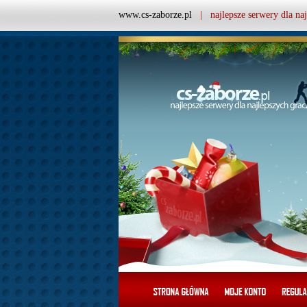
www.cs-zaborze.pl
| najlepsze serwery dla naj