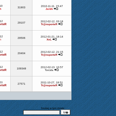
10
2010-11-11, 15:47
31903
h
Jertih
-12
2012-02-12, 03:18
29107
rteR
Tr@nsporteR
-12
2012-01-21, 18:14
29506
m
XeL
-12
2012-02-12, 21:15
20404
rteR
Tr@nsporteR
-12
2012-02-13, 10:57
109348
rteR
Torcida
-11
2011-10-27, 18:51
27571
rteR
Tr@nsporteR
Szukaj w tym dziale: