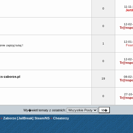
11-11-
0
Jerti
12-02
0
Tr@nspo
12-01
1
Fea
e zajrzyj tutaj !
12-02
0
Tr@nspo
s-zaborze.pl
08-02
19
Tr@nspo
27-10
0
Tr@nspo
Wy�wietl tematy z ostatnich:
»
Zaborze [JailBreak] Steam/NS
»
Cheaterzy