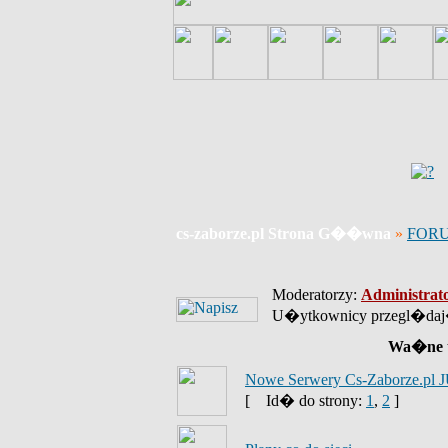
cs-zaborze.pl Strona G��wna
»
FOR
Moderatorzy:
Administrat
U�ytkownicy przegl�daj�
Wa�ne 
Nowe Serwery Cs-Zaborze.pl J
[
Id� do strony:
1
,
2
]