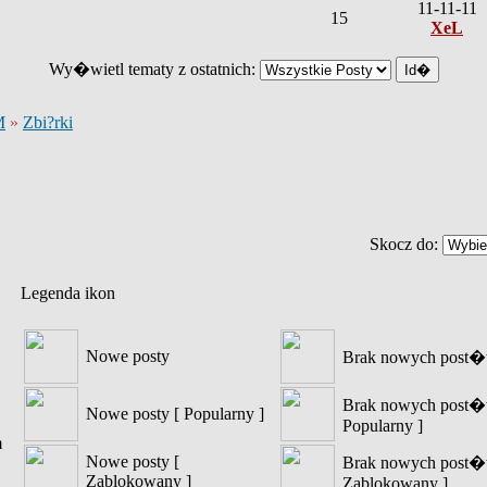
11-11-11
15
XeL
Wy�wietl tematy z ostatnich:
M
»
Zbi?rki
Skocz do:
Legenda ikon
Nowe posty
Brak nowych post
Brak nowych post�
Nowe posty [ Popularny ]
Popularny ]
m
Nowe posty [
Brak nowych post�
Zablokowany ]
Zablokowany ]