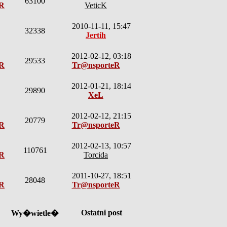
63100
eR
VeticK
2010-11-11, 15:47
32338
Jertih
2012-02-12, 03:18
29533
eR
Tr@nsporteR
2012-01-21, 18:14
29890
XeL
2012-02-12, 21:15
20779
eR
Tr@nsporteR
2012-02-13, 10:57
110761
eR
Torcida
2011-10-27, 18:51
28048
eR
Tr@nsporteR
Ostatni post
Wy�wietle�