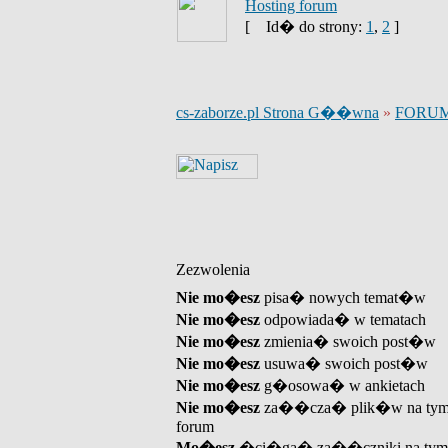
Hosting forum
[
Id� do strony:
1
,
2
]
cs-zaborze.pl Strona G��wna
»
FORU
Zezwolenia
Nie mo�esz
pisa� nowych temat�w
Nie mo�esz
odpowiada� w tematach
Nie mo�esz
zmienia� swoich post�w
Nie mo�esz
usuwa� swoich post�w
Nie mo�esz
g�osowa� w ankietach
Nie mo�esz
za��cza� plik�w na ty
forum
Mo�esz
�ci�ga� za��czniki na tym