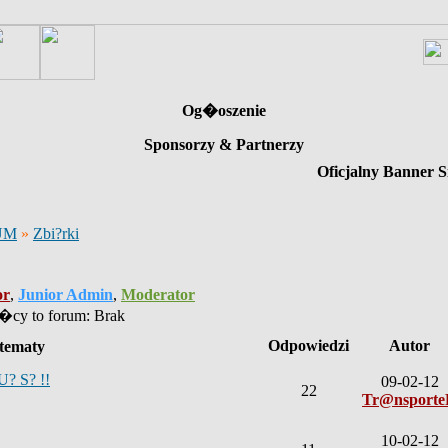
Og�oszenie
Sponsorzy & Partnerzy
Oficjalny Banner S
UM
»
Zbi?rki
or
,
Junior Admin
,
Moderator
cy to forum: Brak
Odpowiedzi
Autor
tematy
U? S? !!
09-02-12
22
Tr@nsport
10-02-12