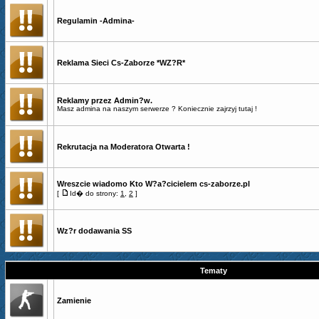
Regulamin -Admina-
Reklama Sieci Cs-Zaborze *WZ?R*
Reklamy przez Admin?w.
Masz admina na naszym serwerze ? Koniecznie zajrzyj tutaj !
Rekrutacja na Moderatora Otwarta !
Wreszcie wiadomo Kto W?a?cicielem cs-zaborze.pl
[
Id� do strony:
1
,
2
]
Wz?r dodawania SS
Tematy
Zamienie