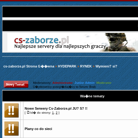
cs-zaborze.pl Strona G��wna
»
HYDEPARK
»
RYNEK
»
Wymieni? si?
Moderatorzy:
Administrator
,
Junior Admin
,
Moderator
U�ytkownicy przegl�daj�cy to forum: Brak
Wa�ne tematy
Nowe Serwery Cs-Zaborze.pl JU? S? !!
[
Id� do strony:
1
,
2
]
Plany co do sieci