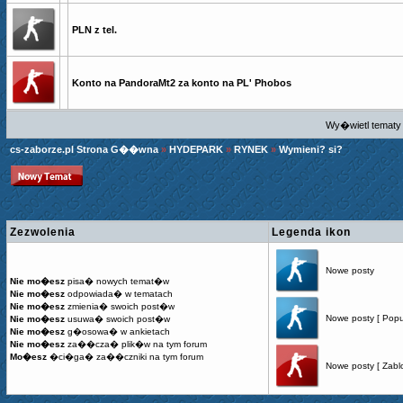
PLN z tel.
Konto na PandoraMt2 za konto na PL' Phobos
Wy�wietl tematy 
cs-zaborze.pl Strona G��wna
»
HYDEPARK
»
RYNEK
»
Wymieni? si?
Zezwolenia
Legenda ikon
Nowe posty
Nie mo�esz
pisa� nowych temat�w
Nie mo�esz
odpowiada� w tematach
Nie mo�esz
zmienia� swoich post�w
Nowe posty [ Popu
Nie mo�esz
usuwa� swoich post�w
Nie mo�esz
g�osowa� w ankietach
Nie mo�esz
za��cza� plik�w na tym forum
Mo�esz
�ci�ga� za��czniki na tym forum
Nowe posty [ Zabl