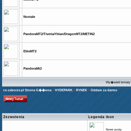
Nostale
PandoraMT2/Tiveria/Yitian/DragonMT2/METIN2
EliteMT2
PandoraMt2
Wy�wietl tematy 
cs-zaborze.pl Strona G��wna
»
HYDEPARK
»
RYNEK
»
Oddam za darmo
Zezwolenia
Legenda ikon
Nowe posty