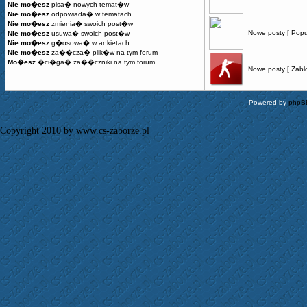
Nie mo�esz
pisa� nowych temat�w
Nie mo�esz
odpowiada� w tematach
Nie mo�esz
zmienia� swoich post�w
Nowe posty [ Popu
Nie mo�esz
usuwa� swoich post�w
Nie mo�esz
g�osowa� w ankietach
Nie mo�esz
za��cza� plik�w na tym forum
Mo�esz
�ci�ga� za��czniki na tym forum
Nowe posty [ Zabl
Powered by
phpB
Copyright 2010 by www.cs-zaborze.pl