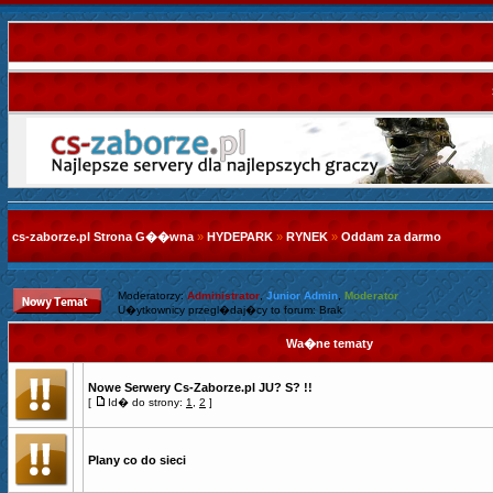
cs-zaborze.pl Strona G��wna
»
HYDEPARK
»
RYNEK
»
Oddam za darmo
Moderatorzy:
Administrator
,
Junior Admin
,
Moderator
U�ytkownicy przegl�daj�cy to forum: Brak
Wa�ne tematy
Nowe Serwery Cs-Zaborze.pl JU? S? !!
[
Id� do strony:
1
,
2
]
Plany co do sieci