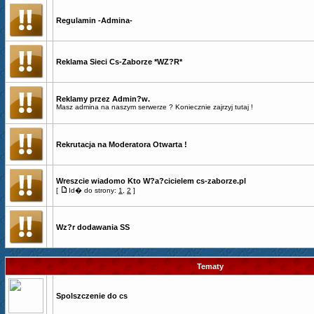
Regulamin -Admina-
Reklama Sieci Cs-Zaborze *WZ?R*
Reklamy przez Admin?w.
Masz admina na naszym serwerze ? Koniecznie zajrzyj tutaj !
Rekrutacja na Moderatora Otwarta !
Wreszcie wiadomo Kto W?a?cicielem cs-zaborze.pl
[
Id� do strony:
1
,
2
]
Wz?r dodawania SS
Tematy
Spolszczenie do cs