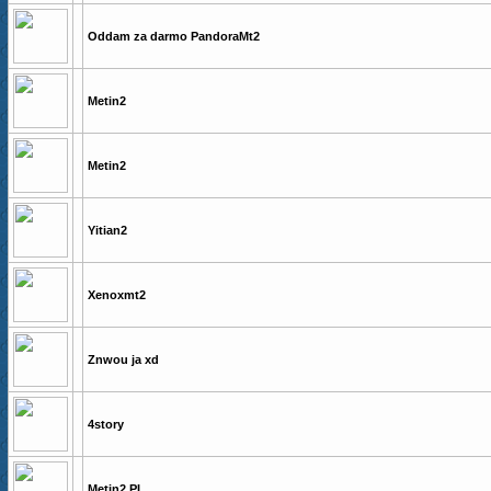
Oddam za darmo PandoraMt2
Metin2
Metin2
Yitian2
Xenoxmt2
Znwou ja xd
4story
Metin2 PL