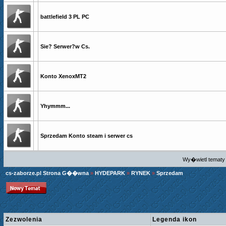
battlefield 3 PL PC
Sie? Serwer?w Cs.
Konto XenoxMT2
Yhymmm...
Sprzedam Konto steam i serwer cs
Wy�wietl tematy 
cs-zaborze.pl Strona G��wna
»
HYDEPARK
»
RYNEK
»
Sprzedam
Zezwolenia
Legenda ikon