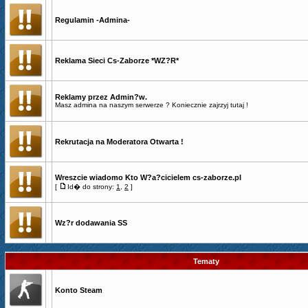
Regulamin -Admina-
Reklama Sieci Cs-Zaborze *WZ?R*
Reklamy przez Admin?w.
Masz admina na naszym serwerze ? Koniecznie zajrzyj tutaj !
Rekrutacja na Moderatora Otwarta !
Wreszcie wiadomo Kto W?a?cicielem cs-zaborze.pl
[
Id� do strony:
1
,
2
]
Wz?r dodawania SS
Tematy
Konto Steam