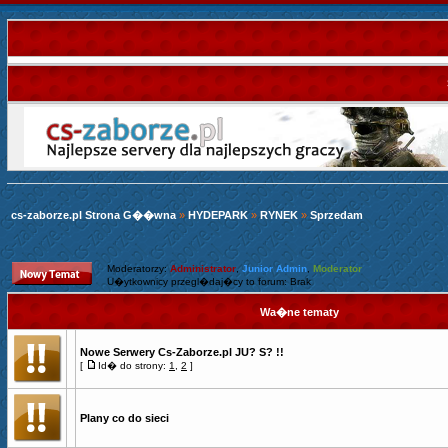
cs-zaborze.pl Strona G��wna
»
HYDEPARK
»
RYNEK
»
Sprzedam
Moderatorzy:
Administrator
,
Junior Admin
,
Moderator
U�ytkownicy przegl�daj�cy to forum: Brak
Wa�ne tematy
Nowe Serwery Cs-Zaborze.pl JU? S? !!
[
Id� do strony:
1
,
2
]
Plany co do sieci