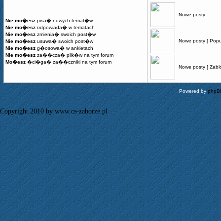
Nowe posty
Nie mo�esz
pisa� nowych temat�w
Nie mo�esz
odpowiada� w tematach
Nie mo�esz
zmienia� swoich post�w
Nowe posty [ Popu
Nie mo�esz
usuwa� swoich post�w
Nie mo�esz
g�osowa� w ankietach
Nie mo�esz
za��cza� plik�w na tym forum
Mo�esz
�ci�ga� za��czniki na tym forum
Nowe posty [ Zabl
Powered by
phpB
Copyright 2010 by www.cs-zaborze.pl