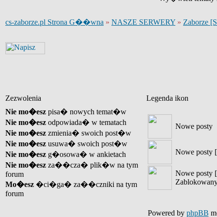
cs-zaborze.pl Strona G��wna
»
NASZE SERWERY
»
Zaborze [
Zezwolenia
Legenda ikon
Nie mo�esz
pisa� nowych temat�w
Nie mo�esz
odpowiada� w tematach
Nowe posty
Nie mo�esz
zmienia� swoich post�w
Nie mo�esz
usuwa� swoich post�w
Nowe posty [
Nie mo�esz
g�osowa� w ankietach
Nie mo�esz
za��cza� plik�w na tym
Nowe posty [
forum
Zablokowany
Mo�esz
�ci�ga� za��czniki na tym
forum
Powered by
phpBB
mo