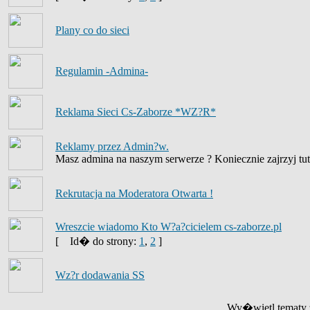
Plany co do sieci
Regulamin -Admina-
Reklama Sieci Cs-Zaborze *WZ?R*
Reklamy przez Admin?w.
Masz admina na naszym serwerze ? Koniecznie zajrzyj tut
Rekrutacja na Moderatora Otwarta !
Wreszcie wiadomo Kto W?a?cicielem cs-zaborze.pl
[
Id� do strony:
1
,
2
]
Wz?r dodawania SS
Wy�wietl tematy z