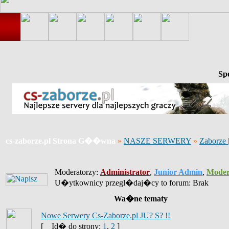
Sp
cs-zaborze.pl Strona G��wna
»
NASZE SERWERY
»
Zaborze
Moderatorzy:
Administrator
,
Junior Admin
,
Moder
U�ytkownicy przegl�daj�cy to forum: Brak
Wa�ne tematy
Nowe Serwery Cs-Zaborze.pl JU? S? !!
[
Id� do strony:
1
,
2
]