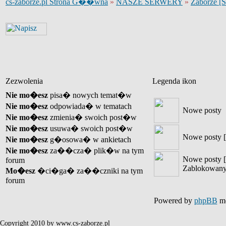
cs-zaborze.pl Strona G��wna
»
NASZE SERWERY
»
Zaborze [
Zezwolenia
Legenda ikon
Nie mo�esz
pisa� nowych temat�w
Nie mo�esz
odpowiada� w tematach
Nowe posty
Nie mo�esz
zmienia� swoich post�w
Nie mo�esz
usuwa� swoich post�w
Nowe posty [
Nie mo�esz
g�osowa� w ankietach
Nie mo�esz
za��cza� plik�w na tym
Nowe posty [
forum
Zablokowany
Mo�esz
�ci�ga� za��czniki na tym
forum
Powered by
phpBB
mo
Copyright 2010 by www.cs-zaborze.pl