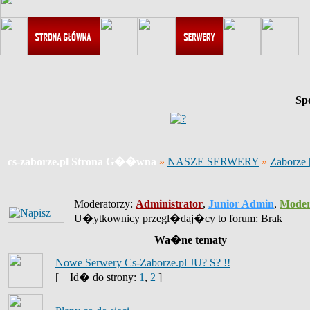
Sp
cs-zaborze.pl Strona G��wna
»
NASZE SERWERY
»
Zaborze
Moderatorzy:
Administrator
,
Junior Admin
,
Moder
U�ytkownicy przegl�daj�cy to forum: Brak
Wa�ne tematy
Nowe Serwery Cs-Zaborze.pl JU? S? !!
[
Id� do strony:
1
,
2
]