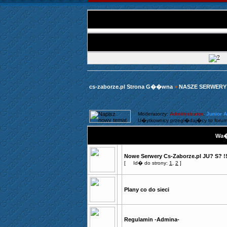
cs-zaborze.pl Strona G��wna
»
NASZE SERWERY
Moderatorzy:
Administrator
,
Junior 
U�ytkownicy przegl�daj�cy to forum
Wa�
Nowe Serwery Cs-Zaborze.pl JU? S? !
[
Id� do strony:
1
,
2
]
Plany co do sieci
Regulamin -Admina-