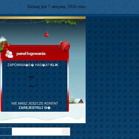
Dzisiaj jest
7
sierpnia,
2026 roku
ZAPOMNIA�E� HAS�A?
KLIK
NIE MASZ JESZCZE KONTA?
ZAREJESTRUJ SI�