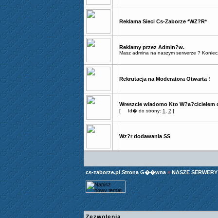
Reklama Sieci Cs-Zaborze *WZ?R*
Reklamy przez Admin?w.
Masz admina na naszym serwerze ? Konieczni
Rekrutacja na Moderatora Otwarta !
Wreszcie wiadomo Kto W?a?cicielem c
[
Id� do strony:
1
,
2
]
Wz?r dodawania SS
cs-zaborze.pl Strona G��wna
»
NASZE SERWERY
Zezwolenia