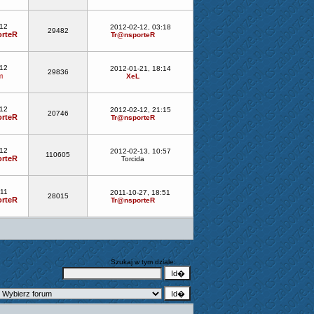
-12
2012-02-12, 03:18
29482
rteR
Tr@nsporteR
-12
2012-01-21, 18:14
29836
m
XeL
-12
2012-02-12, 21:15
20746
rteR
Tr@nsporteR
-12
2012-02-13, 10:57
110605
rteR
Torcida
-11
2011-10-27, 18:51
28015
rteR
Tr@nsporteR
Szukaj w tym dziale: