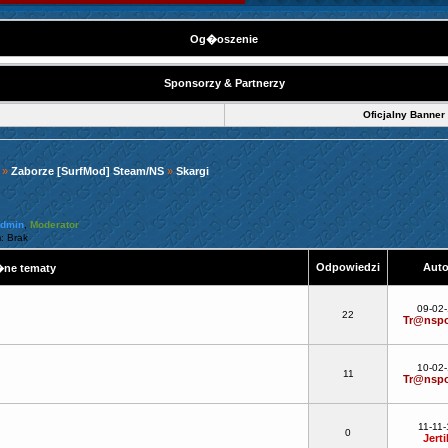
Og�oszenie
Sponsorzy & Partnerzy
Oficjalny Banner
»
Zaborze [SurfMod] Steam/NS
»
Skargi
Admin
,
Moderator
: Brak
Odpowiedzi
Aut
ne tematy
!
09-02
22
Tr@nspo
10-02
11
Tr@nspo
11-11-
0
Jerti