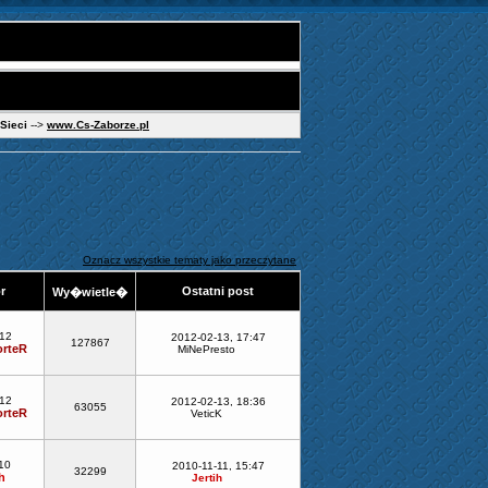
 Sieci
-->
www.Cs-Zaborze.pl
Oznacz wszystkie tematy jako przeczytane
or
Ostatni post
Wy�wietle�
-12
2012-02-13, 17:47
127867
rteR
MiNePresto
-12
2012-02-13, 18:36
63055
rteR
VeticK
10
2010-11-11, 15:47
32299
h
Jertih