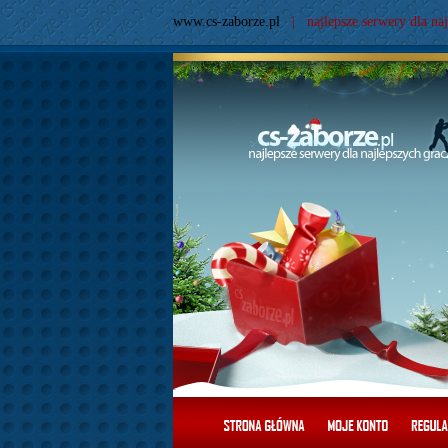
www.cs-zaborze.pl
| najlepsze serwery dla naj