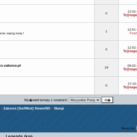
12-02
0
Tr@nspo
12-01
1
Fea
e zajrzyj tutaj !
12-02
0
Tr@nspo
s-zaborze.pl
08-02
19
Tr@nspo
27-10
0
Tr@nspo
Wy�wietl tematy z ostatnich:
»
Zaborze [SurfMod] Steam/NS
»
Skargi
Skocz do:
Legenda ikon