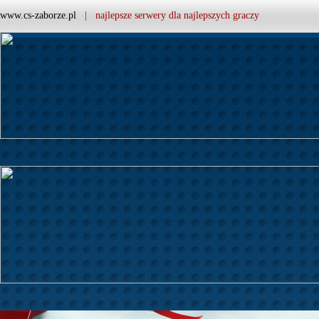
www.cs-zaborze.pl
| najlepsze serwery dla najlepszych graczy