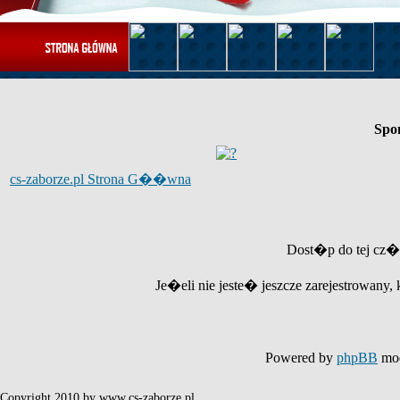
Spo
cs-zaborze.pl Strona G��wna
Dost�p do tej cz�
Je�eli nie jeste� jeszcze zarejestrowany, 
Powered by
phpBB
mod
Copyright 2010 by www.cs-zaborze.pl