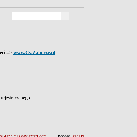
eci
-->
www.Cs-Zaborze.pl
ejestracyjnego.
oGraphic93.deviantart.com
Encoded:
zagi.pl