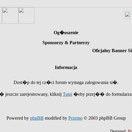
Og�oszenie
Sponsorzy & Partnerzy
Oficjalny Banner Si
Informacja
Dost�p do tej cz�ci forum wymaga zalogowania si�.
e� jeszcze zarejestrowany, kliknij
Tutaj
�eby przej�� do formularza r
Powered by
phpBB
modified by
Przemo
© 2003 phpBB Group
Designed:
Pr