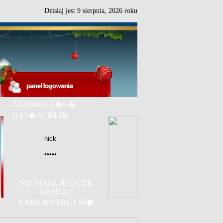
Dzisiaj jest
9
sierpnia,
2026 roku
ZAPOMNIA�E�
HAS�A?
KLIK
NIE MASZ JESZCZE
KONTA?
ZAREJESTRUJ SI�