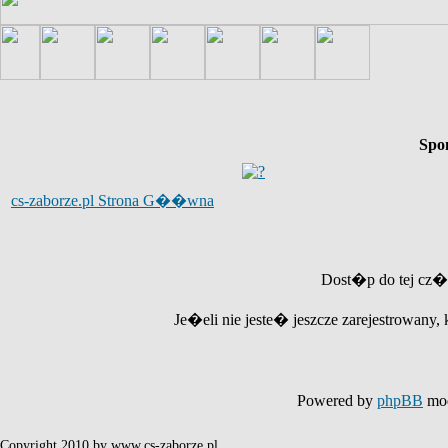
Spo
cs-zaborze.pl Strona G��wna
Dost�p do tej cz�
Je�eli nie jeste� jeszcze zarejestrowany, 
Powered by
phpBB
mod
Copyright 2010 by www.cs-zaborze.pl