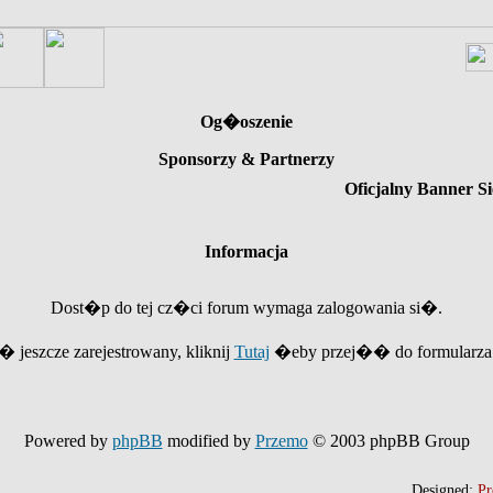
Og�oszenie
Sponsorzy & Partnerzy
Oficjalny Banner Si
Informacja
Dost�p do tej cz�ci forum wymaga zalogowania si�.
e� jeszcze zarejestrowany, kliknij
Tutaj
�eby przej�� do formularza r
Powered by
phpBB
modified by
Przemo
© 2003 phpBB Group
Designed:
Pr