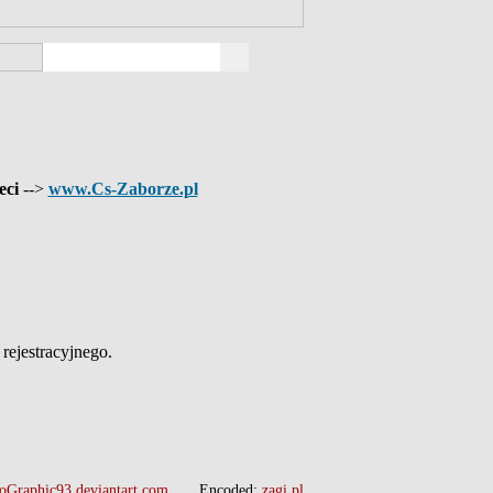
eci
-->
www.Cs-Zaborze.pl
ejestracyjnego.
oGraphic93.deviantart.com
Encoded:
zagi.pl