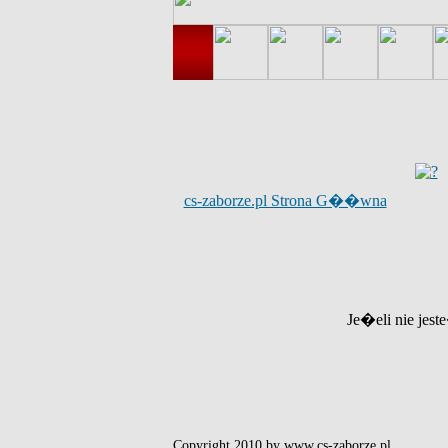
cs-zaborze.pl Strona G��wna
Je�eli nie jest
Copyright 2010 by www.cs-zaborze.pl