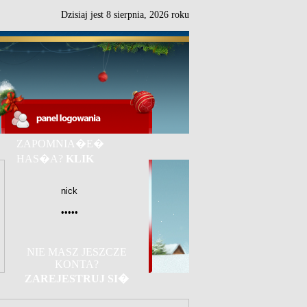
Dzisiaj jest
8
sierpnia,
2026 roku
ZAPOMNIA�E�
HAS�A?
KLIK
NIE MASZ JESZCZE
KONTA?
ZAREJESTRUJ SI�