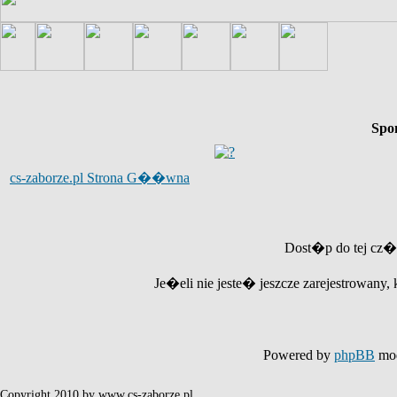
Spo
cs-zaborze.pl Strona G��wna
Dost�p do tej cz�
Je�eli nie jeste� jeszcze zarejestrowany, 
Powered by
phpBB
mod
Copyright 2010 by www.cs-zaborze.pl