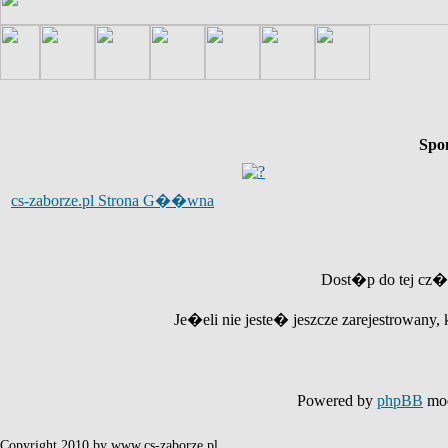
Spo
cs-zaborze.pl Strona G��wna
Dost�p do tej cz�
Je�eli nie jeste� jeszcze zarejestrowany, 
Powered by
phpBB
mod
Copyright 2010 by www.cs-zaborze.pl