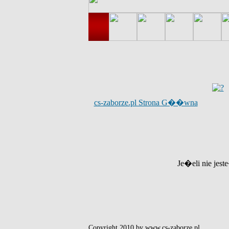
cs-zaborze.pl Strona G��wna
Je�eli nie jest
Copyright 2010 by www.cs-zaborze.pl