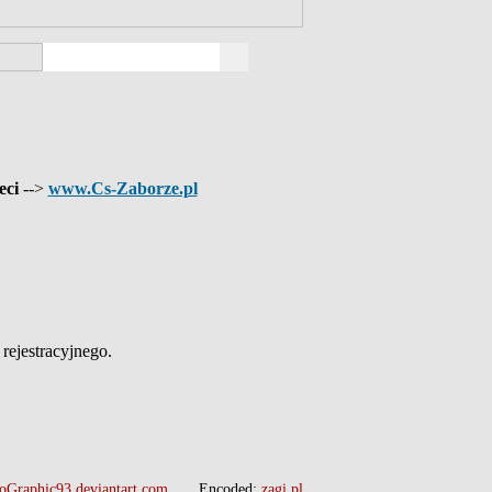
eci
-->
www.Cs-Zaborze.pl
ejestracyjnego.
oGraphic93.deviantart.com
Encoded:
zagi.pl