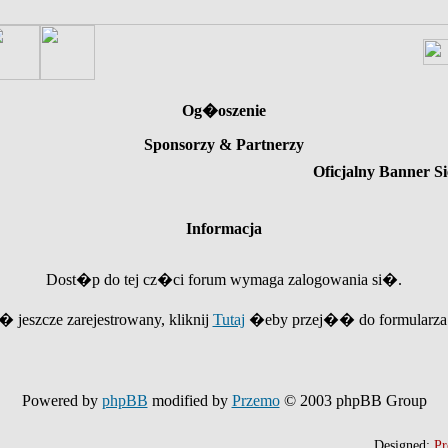
Og�oszenie
Sponsorzy & Partnerzy
Oficjalny Banner Si
Informacja
Dost�p do tej cz�ci forum wymaga zalogowania si�.
e� jeszcze zarejestrowany, kliknij
Tutaj
�eby przej�� do formularza r
Powered by
phpBB
modified by
Przemo
© 2003 phpBB Group
Designed:
Pr