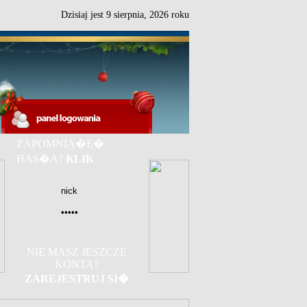
Dzisiaj jest
9
sierpnia,
2026 roku
ZAPOMNIA�E�
HAS�A?
KLIK
NIE MASZ JESZCZE
KONTA?
ZAREJESTRUJ SI�