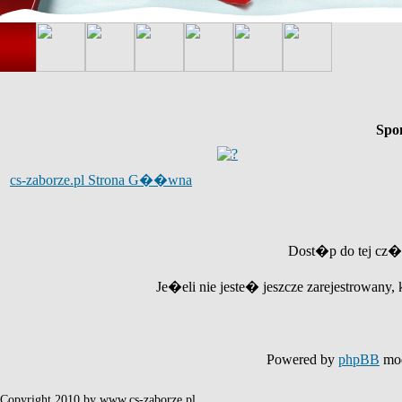
Spo
cs-zaborze.pl Strona G��wna
Dost�p do tej cz�
Je�eli nie jeste� jeszcze zarejestrowany, 
Powered by
phpBB
mod
Copyright 2010 by www.cs-zaborze.pl