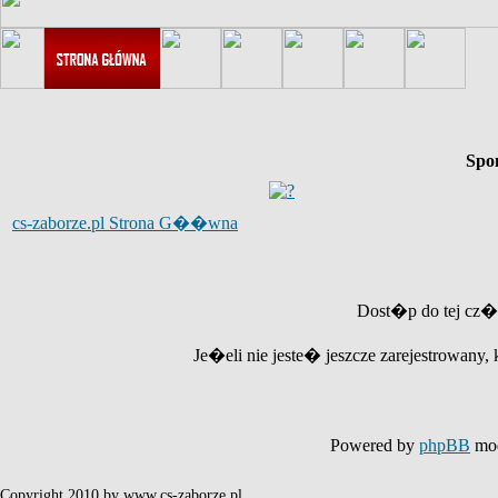
Spo
cs-zaborze.pl Strona G��wna
Dost�p do tej cz�
Je�eli nie jeste� jeszcze zarejestrowany, 
Powered by
phpBB
mod
Copyright 2010 by www.cs-zaborze.pl