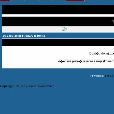
S
cs-zaborze.pl Strona G��wna
Dost�p do tej c
Je�eli nie jeste� jeszcze zarejestrowany,
Powered by
phpBB
Copyright 2010 by www.cs-zaborze.pl