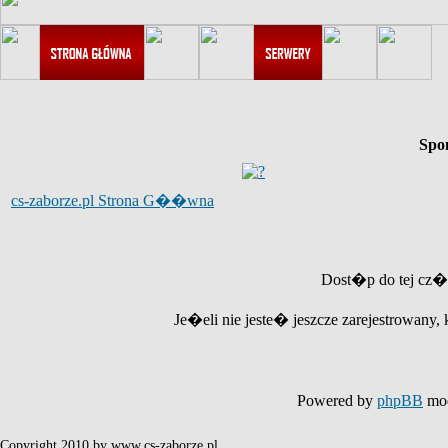
Spo
cs-zaborze.pl Strona G��wna
Dost�p do tej cz�
Je�eli nie jeste� jeszcze zarejestrowany, 
Powered by
phpBB
mod
Copyright 2010 by www.cs-zaborze.pl