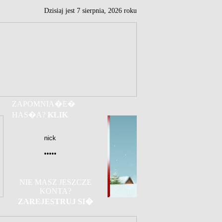
Dzisiaj jest
7
sierpnia,
2026 roku
ZAPOMNIA�E�
HAS�A?
KLIK
NIE MASZ JESZCZE
KONTA?
ZAREJESTRUJ SI�