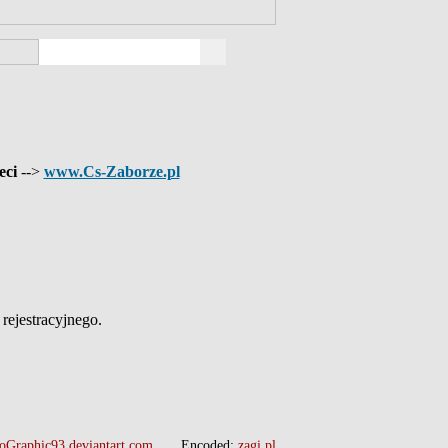
eci
-->
www.Cs-Zaborze.pl
ejestracyjnego.
oGraphic93.deviantart.com
Encoded:
zagi.pl