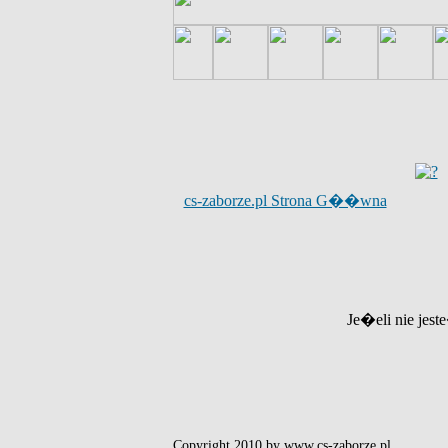
cs-zaborze.pl Strona G��wna
Je�eli nie jest
Copyright 2010 by www.cs-zaborze.pl