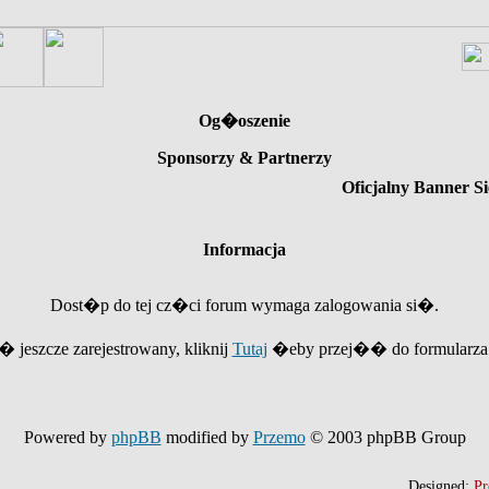
Og�oszenie
Sponsorzy & Partnerzy
Oficjalny Banner Si
Informacja
Dost�p do tej cz�ci forum wymaga zalogowania si�.
e� jeszcze zarejestrowany, kliknij
Tutaj
�eby przej�� do formularza r
Powered by
phpBB
modified by
Przemo
© 2003 phpBB Group
Designed:
Pr