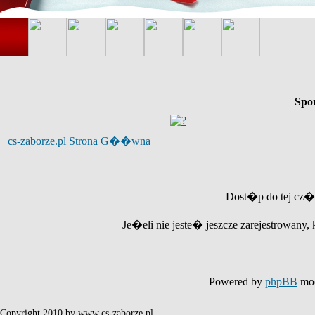
Spo
cs-zaborze.pl Strona G��wna
Dost�p do tej cz�
Je�eli nie jeste� jeszcze zarejestrowany, 
Powered by
phpBB
mod
Copyright 2010 by www.cs-zaborze.pl