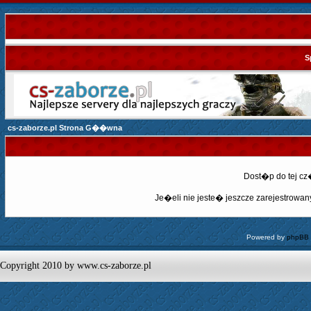
S
cs-zaborze.pl Strona G��wna
Dost�p do tej c
Je�eli nie jeste� jeszcze zarejestrowany,
Powered by
phpBB
Copyright 2010 by www.cs-zaborze.pl