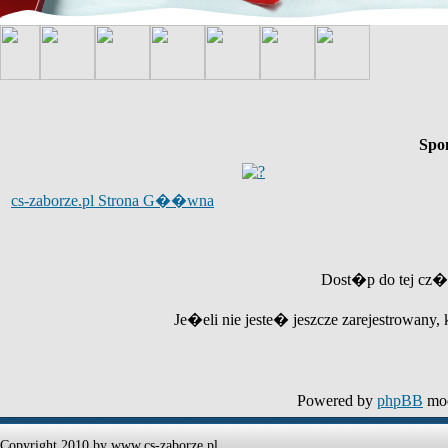
Spo
cs-zaborze.pl Strona G��wna
Dost�p do tej cz�
Je�eli nie jeste� jeszcze zarejestrowany, 
Powered by
phpBB
mod
Copyright 2010 by www.cs-zaborze.pl