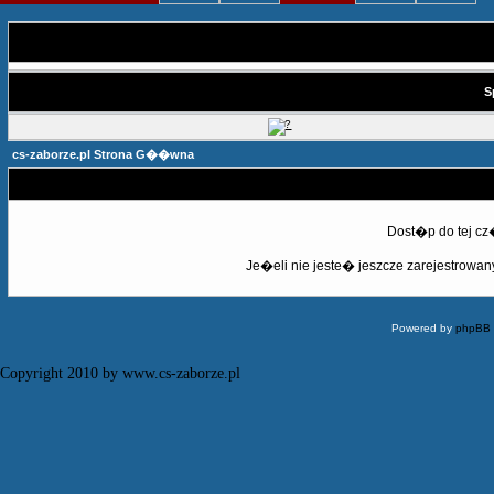
S
cs-zaborze.pl Strona G��wna
Dost�p do tej c
Je�eli nie jeste� jeszcze zarejestrowany,
Powered by
phpBB
Copyright 2010 by www.cs-zaborze.pl