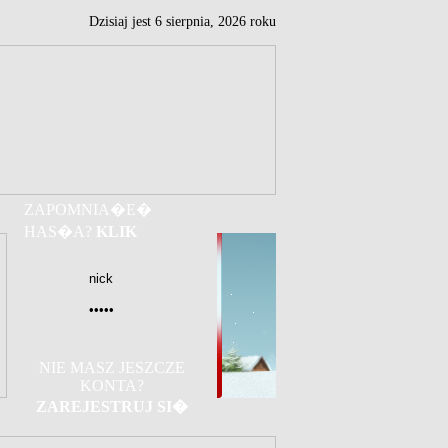
Dzisiaj jest
6
sierpnia,
2026 roku
ZAPOMNIA�E�
HAS�A?
KLIK
NIE MASZ JESZCZE
KONTA?
ZAREJESTRUJ SI�