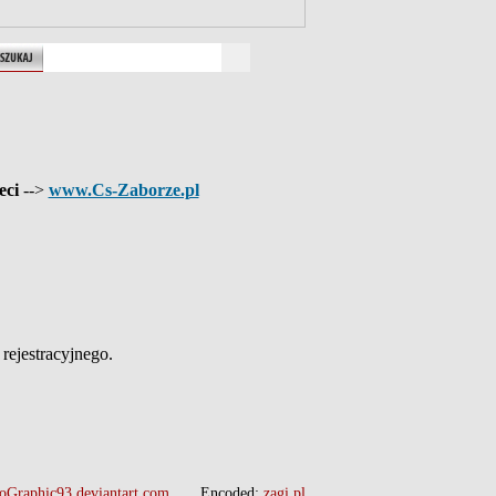
eci
-->
www.Cs-Zaborze.pl
ejestracyjnego.
oGraphic93.deviantart.com
Encoded:
zagi.pl