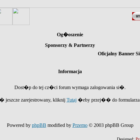
Og�oszenie
Sponsorzy & Partnerzy
Oficjalny Banner Si
Informacja
Dost�p do tej cz�ci forum wymaga zalogowania si�.
e� jeszcze zarejestrowany, kliknij
Tutaj
�eby przej�� do formularza r
Powered by
phpBB
modified by
Przemo
© 2003 phpBB Group
Designed:
Pr