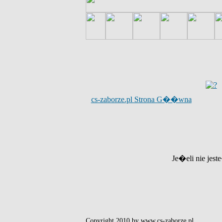
cs-zaborze.pl Strona G��wna
Je�eli nie jest
Copyright 2010 by www.cs-zaborze.pl