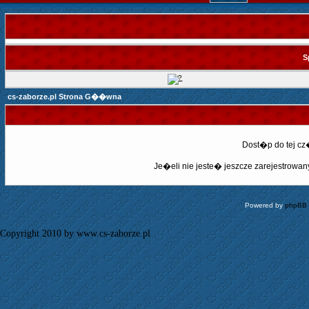
S
cs-zaborze.pl Strona G��wna
Dost�p do tej c
Je�eli nie jeste� jeszcze zarejestrowany,
Powered by
phpBB
Copyright 2010 by www.cs-zaborze.pl