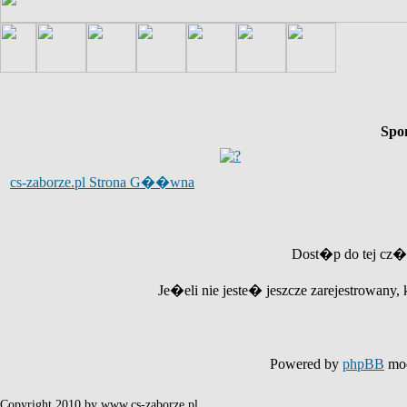
Spo
cs-zaborze.pl Strona G��wna
Dost�p do tej cz�
Je�eli nie jeste� jeszcze zarejestrowany, 
Powered by
phpBB
mod
Copyright 2010 by www.cs-zaborze.pl