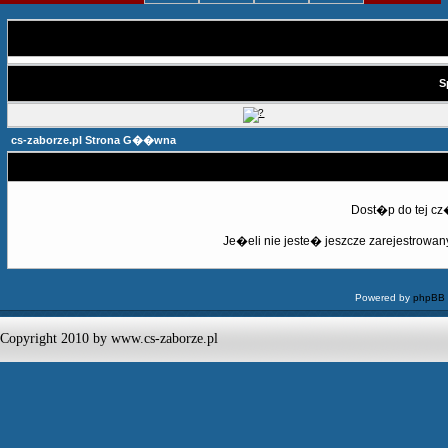
S
cs-zaborze.pl Strona G��wna
Dost�p do tej c
Je�eli nie jeste� jeszcze zarejestrowany,
Powered by
phpBB
Copyright 2010 by www.cs-zaborze.pl