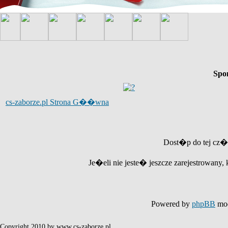
Spo
cs-zaborze.pl Strona G��wna
Dost�p do tej cz�
Je�eli nie jeste� jeszcze zarejestrowany, 
Powered by
phpBB
mod
Copyright 2010 by www.cs-zaborze.pl