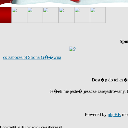
Spo
cs-zaborze.pl Strona G��wna
Dost�p do tej cz�
Je�eli nie jeste� jeszcze zarejestrowany, 
Powered by
phpBB
mod
Copyright 2010 by www.cs-zaborze.pl