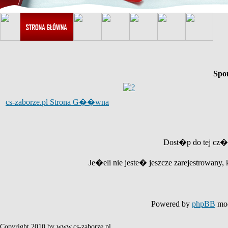
Spo
cs-zaborze.pl Strona G��wna
Dost�p do tej cz�
Je�eli nie jeste� jeszcze zarejestrowany, 
Powered by
phpBB
mod
Copyright 2010 by www.cs-zaborze.pl