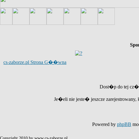
Spo
cs-zaborze.pl Strona G��wna
Dost�p do tej cz�
Je�eli nie jeste� jeszcze zarejestrowany, 
Powered by
phpBB
mod
Copyright 2010 by www.cs-zaborze.pl