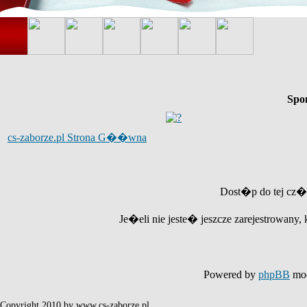
Spo
cs-zaborze.pl Strona G��wna
Dost�p do tej cz�
Je�eli nie jeste� jeszcze zarejestrowany, 
Powered by
phpBB
mod
Copyright 2010 by www.cs-zaborze.pl