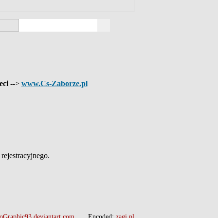
eci
-->
www.Cs-Zaborze.pl
ejestracyjnego.
oGraphic93.deviantart.com
Encoded:
zagi.pl