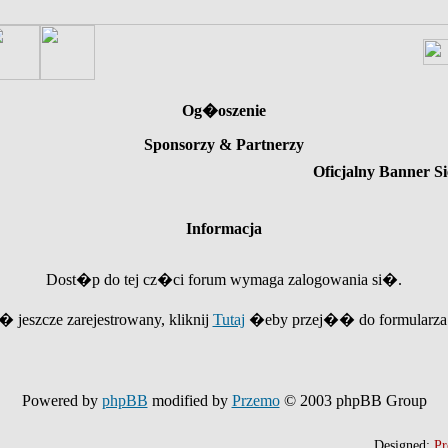
Og�oszenie
Sponsorzy & Partnerzy
Oficjalny Banner Si
Informacja
Dost�p do tej cz�ci forum wymaga zalogowania si�.
e� jeszcze zarejestrowany, kliknij
Tutaj
�eby przej�� do formularza r
Powered by
phpBB
modified by
Przemo
© 2003 phpBB Group
Designed:
Pr