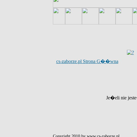
cs-zaborze.pl Strona G��wna
Je�eli nie jest
Copyright 2010 by www.cs-zaborze.pl