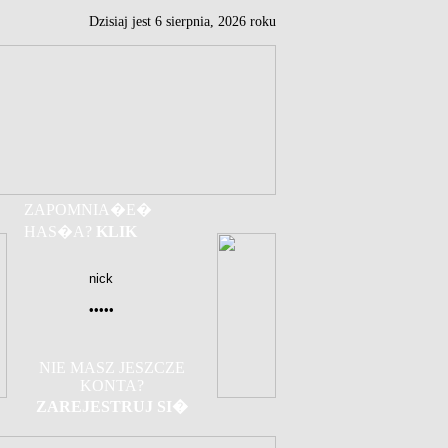
Dzisiaj jest
6
sierpnia,
2026 roku
ZAPOMNIA�E�
HAS�A?
KLIK
NIE MASZ JESZCZE
KONTA?
ZAREJESTRUJ SI�