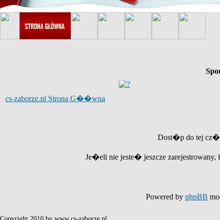
Spo
cs-zaborze.pl Strona G��wna
Dost�p do tej cz�
Je�eli nie jeste� jeszcze zarejestrowany, 
Powered by
phpBB
mod
Copyright 2010 by www.cs-zaborze.pl