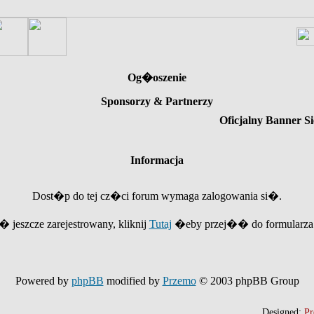
Og�oszenie
Sponsorzy & Partnerzy
Oficjalny Banner Si
Informacja
Dost�p do tej cz�ci forum wymaga zalogowania si�.
e� jeszcze zarejestrowany, kliknij
Tutaj
�eby przej�� do formularza r
Powered by
phpBB
modified by
Przemo
© 2003 phpBB Group
Designed:
Pr