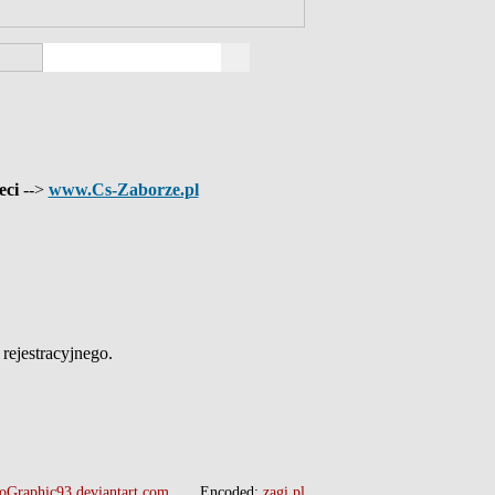
eci
-->
www.Cs-Zaborze.pl
ejestracyjnego.
oGraphic93.deviantart.com
Encoded:
zagi.pl