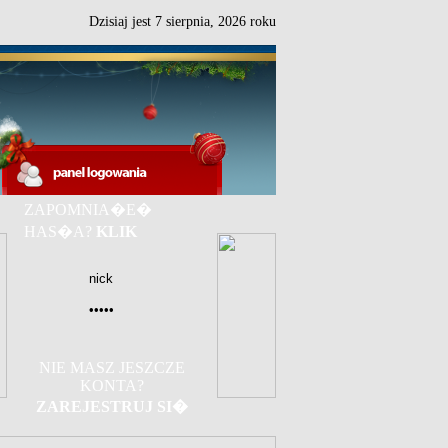
Dzisiaj jest
7
sierpnia,
2026 roku
ZAPOMNIA�E�
HAS�A?
KLIK
NIE MASZ JESZCZE
KONTA?
ZAREJESTRUJ SI�