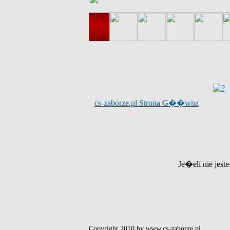
cs-zaborze.pl Strona G��wna
Je�eli nie jest
Copyright 2010 by www.cs-zaborze.pl