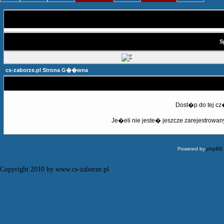
S
cs-zaborze.pl Strona G��wna
Dost�p do tej c
Je�eli nie jeste� jeszcze zarejestrowany,
Powered by
phpBB
Copyright 2010 by www.cs-zaborze.pl