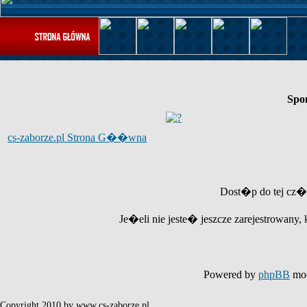
Spo
cs-zaborze.pl Strona G��wna
Dost�p do tej cz�
Je�eli nie jeste� jeszcze zarejestrowany, 
Powered by
phpBB
mod
Copyright 2010 by www.cs-zaborze.pl