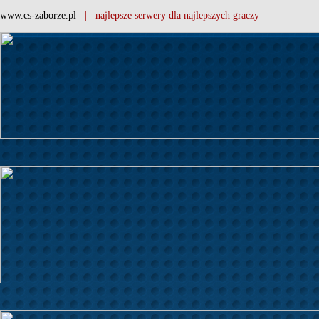
www.cs-zaborze.pl
| najlepsze serwery dla najlepszych graczy