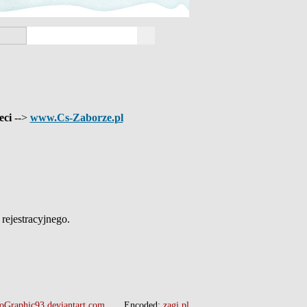
eci
-->
www.Cs-Zaborze.pl
ejestracyjnego.
oGraphic93.deviantart.com
Encoded:
zagi.pl