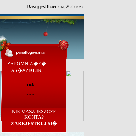
Dzisiaj jest
8
sierpnia,
2026 roku
ZAPOMNIA�E�
HAS�A?
KLIK
NIE MASZ JESZCZE
KONTA?
ZAREJESTRUJ SI�