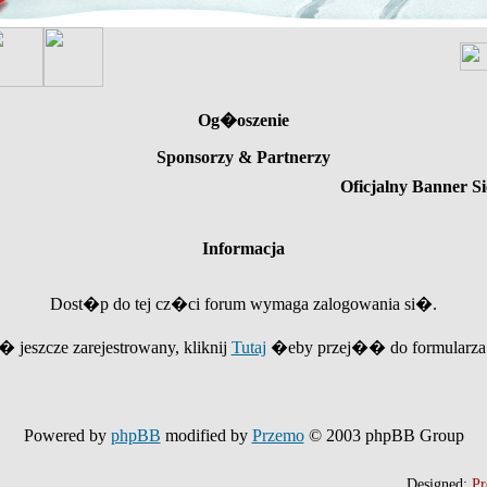
Og�oszenie
Sponsorzy & Partnerzy
Oficjalny Banner Si
Informacja
Dost�p do tej cz�ci forum wymaga zalogowania si�.
e� jeszcze zarejestrowany, kliknij
Tutaj
�eby przej�� do formularza r
Powered by
phpBB
modified by
Przemo
© 2003 phpBB Group
Designed:
Pr