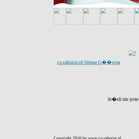
cs-zaborze.pl Strona G��wna
Je�eli nie jest
Copyright 2010 by www.cs-zaborze.pl