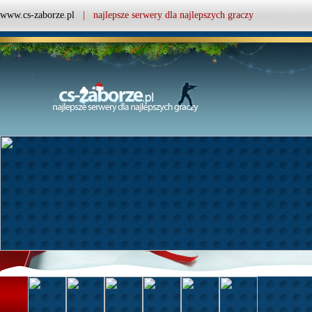
www.cs-zaborze.pl
| najlepsze serwery dla najlepszych graczy