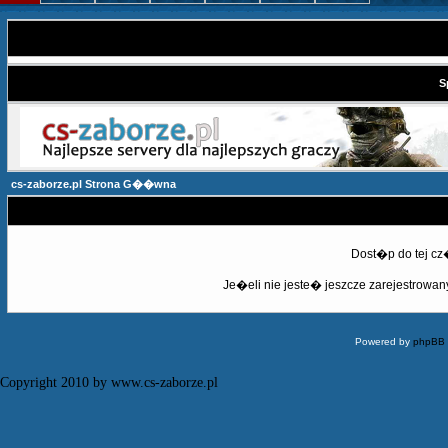
S
cs-zaborze.pl Strona G��wna
Dost�p do tej c
Je�eli nie jeste� jeszcze zarejestrowany,
Powered by
phpBB
Copyright 2010 by www.cs-zaborze.pl