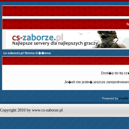
S
cs-zaborze.pl Strona G��wna
Dost�p do tej c
Je�eli nie jeste� jeszcze zarejestrowany,
Powered by
phpBB
Copyright 2010 by www.cs-zaborze.pl