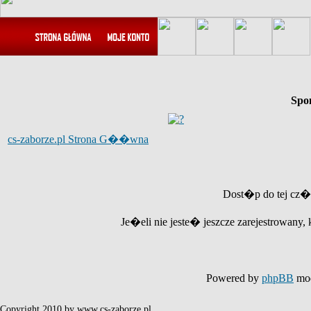
Spo
cs-zaborze.pl Strona G��wna
Dost�p do tej cz�
Je�eli nie jeste� jeszcze zarejestrowany, 
Powered by
phpBB
mod
Copyright 2010 by www.cs-zaborze.pl