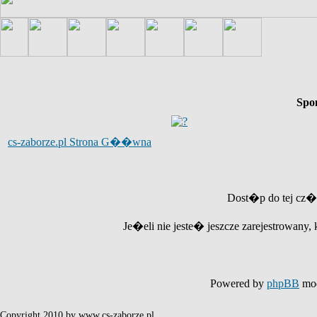
Spo
cs-zaborze.pl Strona G��wna
Dost�p do tej cz�
Je�eli nie jeste� jeszcze zarejestrowany, 
Powered by
phpBB
mod
Copyright 2010 by www.cs-zaborze.pl